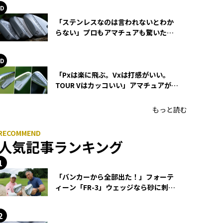
「ステンレスなのは言われないとわか
らない」プロもアマチュアも驚いた
HONMA WEDGEの打感とスピン
「Pxは楽に飛ぶ。Vxは打感がいい。
TOUR Vはカッコいい」アマチュアが選
ぶHONMA「T//WORLD アイアン」
もっと読む
人気記事ランキング
「バンカーから全部出た！」フォーテ
ィーン「FR-3」ウェッジなら砂に刺さ
らず脱出できる？