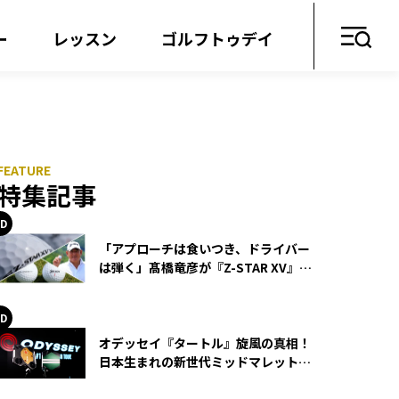
ー
レッスン
ゴルフトゥデイ
特集記事
「アプローチは食いつき、ドライバー
は弾く」髙橋竜彦が『Z-STAR XV』を
使い続ける理由
オデッセイ『タートル』旋風の真相！
日本生まれの新世代ミッドマレットが
世界を席巻