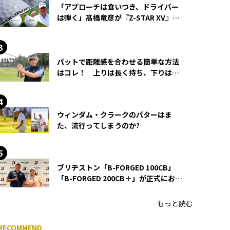
「アプローチは食いつき、ドライバー
は弾く」髙橋竜彦が『Z-STAR XV』を
使い続ける理由
パットで距離感を合わせる簡単な方法
はコレ！ 上りは長く持ち、下りは短
く持つ！
ウィンダム・クラークのパターはま
た、流行ってしまうのか?
ブリヂストン「B-FORGED 100CB」
「B-FORGED 200CB＋」が正式にお披
露目！ あのアイアンの正体がついに
明らかに！
もっと読む