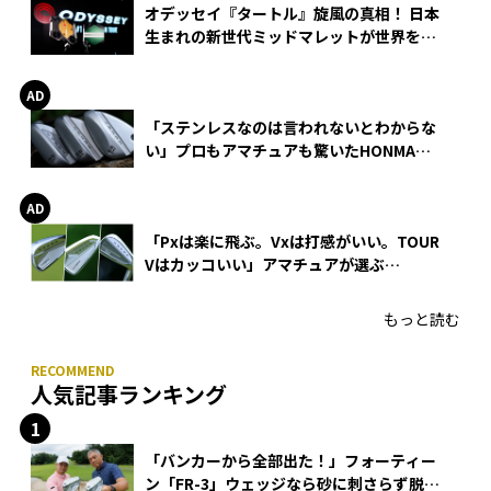
オデッセイ『タートル』旋風の真相！ 日本
生まれの新世代ミッドマレットが世界を席
巻
「ステンレスなのは言われないとわからな
い」プロもアマチュアも驚いたHONMA
WEDGEの打感とスピン
「Pxは楽に飛ぶ。Vxは打感がいい。TOUR
Vはカッコいい」アマチュアが選ぶ
HONMA「T//WORLD アイアン」
もっと読む
人気記事ランキング
「バンカーから全部出た！」フォーティー
ン「FR-3」ウェッジなら砂に刺さらず脱出