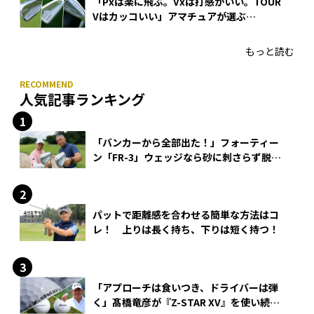
「Pxは楽に飛ぶ。Vxは打感がいい。TOUR
Vはカッコいい」アマチュアが選ぶ
HONMA「T//WORLD アイアン」
もっと読む
人気記事ランキング
「バンカーから全部出た！」フォーティー
ン「FR-3」ウェッジなら砂に刺さらず脱出
できる？
パットで距離感を合わせる簡単な方法はコ
レ！ 上りは長く持ち、下りは短く持つ！
「アプローチは食いつき、ドライバーは弾
く」髙橋竜彦が『Z-STAR XV』を使い続け