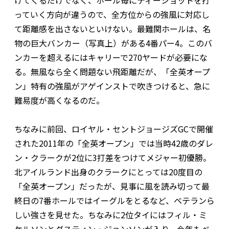
っていく方向が違うので、全方位からの強風に対応し
て距離感を出さないといけない。最難関ホールは、名
物の巨大バンカー（写真上）がある4番パー4。このバ
ンカーを超えるにはキャリーで270ヤードが必要にな
る。無風なら全く問題ない飛距離だが、「全英オープ
ン」特有の強風がアゲインストで吹きつけると、急に
難易度が高くなるのだ。
ちなみに前回、ロイヤル・セントジョージズGCで開催
された2011年の「全英オープン」では当時42歳のダレ
ン・クラークが2位に3打差をつけてメジャー初優勝。
北アイルランド出身のクラークにとっては20度目の
「全英オープン」だったが、見事に風を読み切って最
終日の7番ホールではイーグルをとるなど、ベテランら
しい強さを見せた。ちなみに2位タイにはフィル・ミ
ケルソンとダスティン・ジョンソンが入り、今年もベ