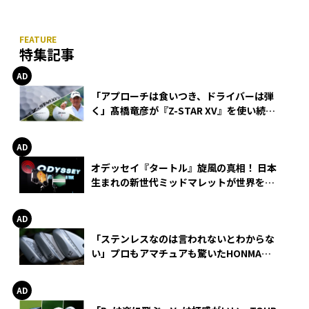
特集記事
「アプローチは食いつき、ドライバーは弾
く」髙橋竜彦が『Z-STAR XV』を使い続け
る理由
オデッセイ『タートル』旋風の真相！ 日本
生まれの新世代ミッドマレットが世界を席
巻
「ステンレスなのは言われないとわからな
い」プロもアマチュアも驚いたHONMA
WEDGEの打感とスピン