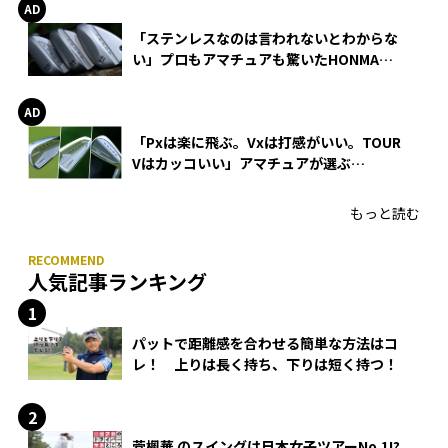
「ステンレスなのは言われないとわからな
い」プロもアマチュアも驚いたHONMA
WEDGEの打感とスピン
「Pxは楽に飛ぶ。Vxは打感がいい。TOUR
Vはカッコいい」アマチュアが選ぶ
HONMA「T//WORLD アイアン」
もっと読む
人気記事ランキング
パットで距離感を合わせる簡単な方法はコ
レ！ 上りは長く持ち、下りは短く持つ！
菅楓華 のスイングは日本女子ツアーNo.1!?