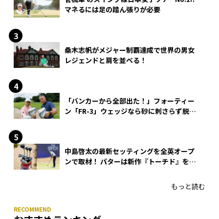
マネるには足の踏ん張りが必要
桑木志帆がメジャー制覇達成で世界の男女
レジェンドと肩を並べる！
「バンカーから全部出た！」フォーティー
ン「FR-3」ウェッジなら砂に刺さらず脱出
できる？
中島啓太の最新セッティングを全英オープ
ンで取材！ パターは新作『トーチド』を投
入
もっと読む