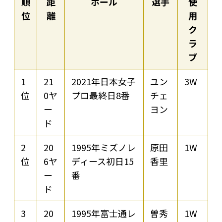
順
距
ホール
選手
使
位
離
用
ク
ラ
ブ
1
21
2021年日本女子
ユン
3W
位
0ヤ
プロ最終日8番
チェ
ー
ヨン
ド
2
20
1995年ミズノレ
原田
1W
位
6ヤ
ディース初日15
香里
ー
番
ド
3
20
1995年富士通レ
曽秀
1W