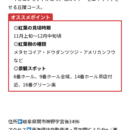
せる丘陵コース。
オススメポイント
◎紅葉の見頃時期
11月上旬～12月中旬頃
◎紅葉樹の種類
メタセコイア・ドウダンツツジ・アメリカンフウ
など
◎景観スポット
6番ホール、9番ホール全域、14番ホール茶店付
近、16番グリーン奥
住所
岐阜県関市神野字宮後3496
アクセス
東海環状自動車道・富加関ICより4㎞／美