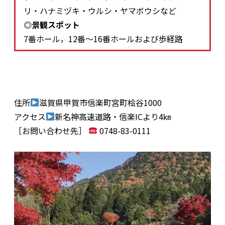
リ・ハナミヅキ・ウルシ・ヤマボウシなど
◎景観スポット
7番ホール，12番～16番ホールおよび歩経路
住所
滋賀県甲賀市信楽町宮町桧谷1000
アクセス
新名神高速道路・信楽ICより4㎞
［お問い合わせ先］
0748-83-0111