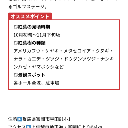
るゴルフステージ。
オススメポイント
◎紅葉の見頃時期
10月初旬～11月下旬頃
◎紅葉樹の種類
アメリカフウ・ケヤキ・メタセコイア・クヌギ・
ナラ・カエデ・ツツジ・ドウダンツツジ・ナンキ
ンハゼ・ヤマボウシなど
◎景観スポット
各ホール全域、駐車場
住所
群馬県富岡市星田814-1
アクセス
上信越自動車道・富岡ICより約4㎞