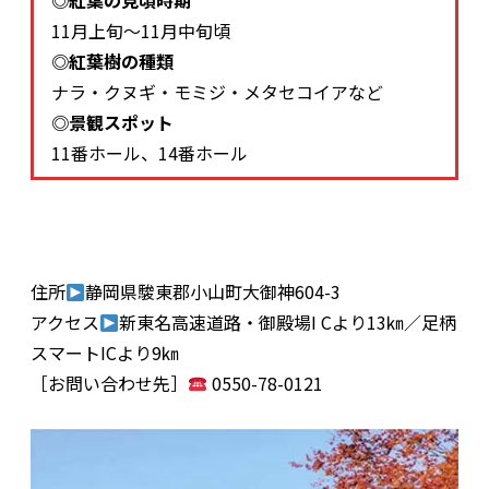
◎紅葉の見頃時期
11月上旬～11月中旬頃
◎紅葉樹の種類
ナラ・クヌギ・モミジ・メタセコイアなど
◎景観スポット
11番ホール、14番ホール
住所
静岡県駿東郡小山町大御神604-3
アクセス
新東名高速道路・御殿場I Cより13㎞／足柄
スマートICより9㎞
［お問い合わせ先］
0550-78-0121