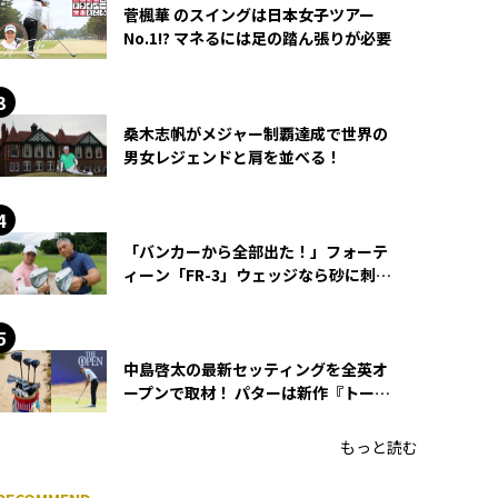
菅楓華 のスイングは日本女子ツアー
No.1!? マネるには足の踏ん張りが必要
桑木志帆がメジャー制覇達成で世界の
男女レジェンドと肩を並べる！
「バンカーから全部出た！」フォーテ
ィーン「FR-3」ウェッジなら砂に刺さ
らず脱出できる？
中島啓太の最新セッティングを全英オ
ープンで取材！ パターは新作『トーチ
ド』を投入
もっと読む