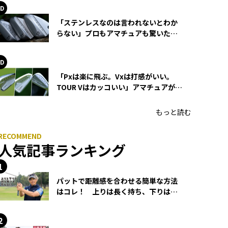
「ステンレスなのは言われないとわか
らない」プロもアマチュアも驚いた
HONMA WEDGEの打感とスピン
「Pxは楽に飛ぶ。Vxは打感がいい。
TOUR Vはカッコいい」アマチュアが選
ぶHONMA「T//WORLD アイアン」
もっと読む
人気記事ランキング
パットで距離感を合わせる簡単な方法
はコレ！ 上りは長く持ち、下りは短
く持つ！