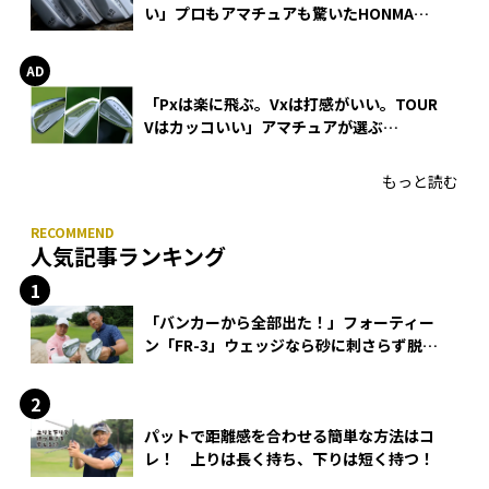
い」プロもアマチュアも驚いたHONMA
WEDGEの打感とスピン
「Pxは楽に飛ぶ。Vxは打感がいい。TOUR
Vはカッコいい」アマチュアが選ぶ
HONMA「T//WORLD アイアン」
もっと読む
人気記事ランキング
「バンカーから全部出た！」フォーティー
ン「FR-3」ウェッジなら砂に刺さらず脱出
できる？
パットで距離感を合わせる簡単な方法はコ
レ！ 上りは長く持ち、下りは短く持つ！