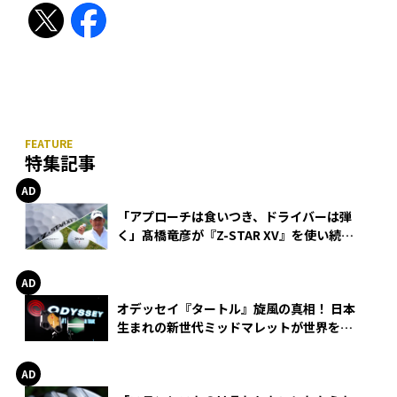
特集記事
「アプローチは食いつき、ドライバーは弾
く」髙橋竜彦が『Z-STAR XV』を使い続け
る理由
オデッセイ『タートル』旋風の真相！ 日本
生まれの新世代ミッドマレットが世界を席
巻