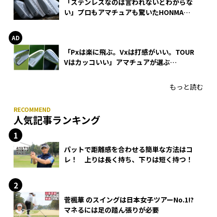
「ステンレスなのは言われないとわからな
い」プロもアマチュアも驚いたHONMA
WEDGEの打感とスピン
「Pxは楽に飛ぶ。Vxは打感がいい。TOUR
Vはカッコいい」アマチュアが選ぶ
HONMA「T//WORLD アイアン」
もっと読む
人気記事ランキング
パットで距離感を合わせる簡単な方法はコ
レ！ 上りは長く持ち、下りは短く持つ！
菅楓華 のスイングは日本女子ツアーNo.1!?
マネるには足の踏ん張りが必要