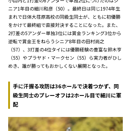
小山内と1打差の6アンダーで単独2位につけたのはシ
ニア1年目の細川和彦（50）。最終日は同じ1974年生
まれで日体大荏原高校の同級生同士が、ともに初優勝
をかけて最終組で直接対決することになった。また、
2打差の5アンダー単独3位には賞金ランキング3位から
逆転で賞金王をねらうシニア8年目の田村尚之
（57）、3打差の4位タイには優勝経験の豊富な鈴木亨
（55）やプラヤド・マークセン（55）ら実力者がひし
めき、誰が勝ってもおかしくない展開となった。
手に汗握る攻防は36ホールで決着つかず、同
級生同士のプレーオフは2ホール目で細川に軍
配