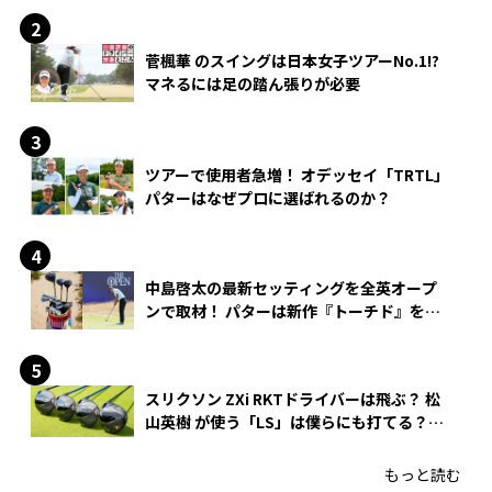
菅楓華 のスイングは日本女子ツアーNo.1!?
マネるには足の踏ん張りが必要
ツアーで使用者急増！ オデッセイ「TRTL」
パターはなぜプロに選ばれるのか？
中島啓太の最新セッティングを全英オープ
ンで取材！ パターは新作『トーチド』を投
入
スリクソン ZXi RKTドライバーは飛ぶ？ 松
山英樹 が使う「LS」は僕らにも打てる？
4モデルをさっそくテストした！
もっと読む