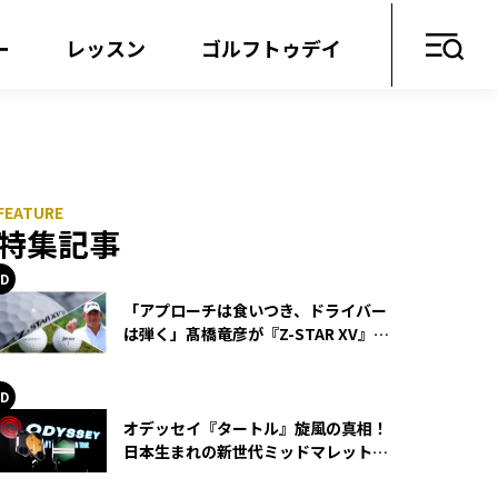
ー
レッスン
ゴルフトゥデイ
特集記事
「アプローチは食いつき、ドライバー
は弾く」髙橋竜彦が『Z-STAR XV』を
使い続ける理由
オデッセイ『タートル』旋風の真相！
日本生まれの新世代ミッドマレットが
世界を席巻