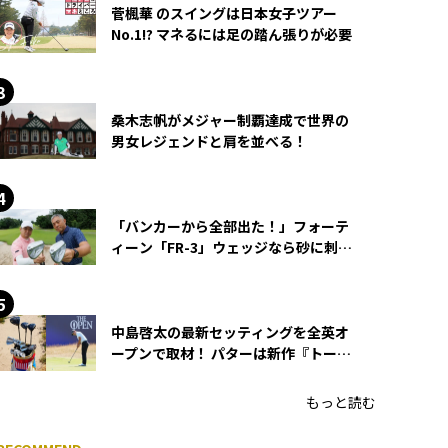
菅楓華 のスイングは日本女子ツアー
No.1!? マネるには足の踏ん張りが必要
桑木志帆がメジャー制覇達成で世界の
男女レジェンドと肩を並べる！
「バンカーから全部出た！」フォーテ
ィーン「FR-3」ウェッジなら砂に刺さ
らず脱出できる？
中島啓太の最新セッティングを全英オ
ープンで取材！ パターは新作『トーチ
ド』を投入
もっと読む