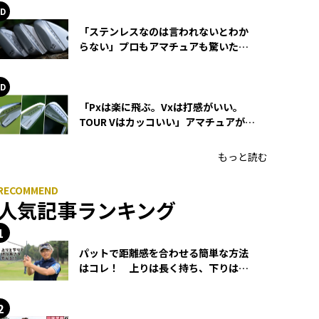
「ステンレスなのは言われないとわか
らない」プロもアマチュアも驚いた
HONMA WEDGEの打感とスピン
「Pxは楽に飛ぶ。Vxは打感がいい。
TOUR Vはカッコいい」アマチュアが選
ぶHONMA「T//WORLD アイアン」
もっと読む
人気記事ランキング
パットで距離感を合わせる簡単な方法
はコレ！ 上りは長く持ち、下りは短
く持つ！