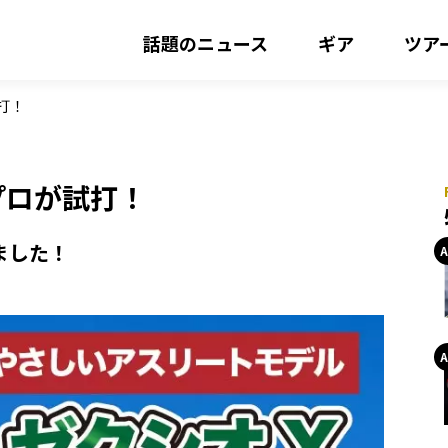
話題のニュース
ギア
ツア
試打！
をプロが試打！
ました！