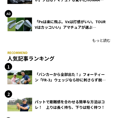
WEDGEの打感とスピン
「Pxは楽に飛ぶ。Vxは打感がいい。TOUR
Vはカッコいい」アマチュアが選ぶ
HONMA「T//WORLD アイアン」
もっと読む
人気記事ランキング
「バンカーから全部出た！」フォーティー
ン「FR-3」ウェッジなら砂に刺さらず脱出
できる？
パットで距離感を合わせる簡単な方法はコ
レ！ 上りは長く持ち、下りは短く持つ！