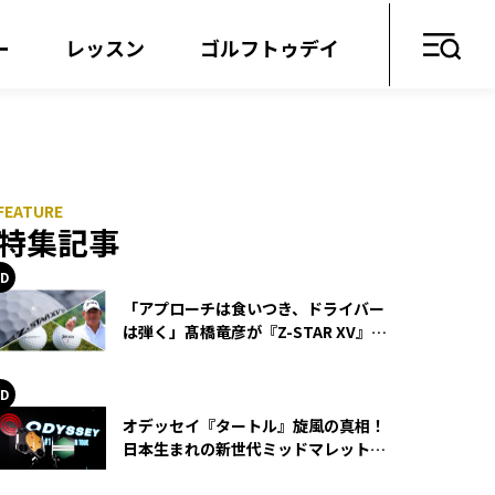
ー
レッスン
ゴルフトゥデイ
特集記事
「アプローチは食いつき、ドライバー
は弾く」髙橋竜彦が『Z-STAR XV』を
使い続ける理由
オデッセイ『タートル』旋風の真相！
日本生まれの新世代ミッドマレットが
世界を席巻