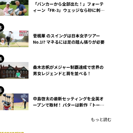
「バンカーから全部出た！」フォーテ
ィーン「FR-3」ウェッジなら砂に刺さ
らず脱出できる？
菅楓華 のスイングは日本女子ツアー
No.1!? マネるには足の踏ん張りが必要
桑木志帆がメジャー制覇達成で世界の
男女レジェンドと肩を並べる！
中島啓太の最新セッティングを全英オ
ープンで取材！ パターは新作『トーチ
ド』を投入
もっと読む