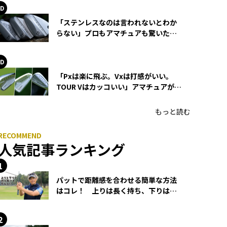
「ステンレスなのは言われないとわか
らない」プロもアマチュアも驚いた
HONMA WEDGEの打感とスピン
「Pxは楽に飛ぶ。Vxは打感がいい。
TOUR Vはカッコいい」アマチュアが選
ぶHONMA「T//WORLD アイアン」
もっと読む
人気記事ランキング
パットで距離感を合わせる簡単な方法
はコレ！ 上りは長く持ち、下りは短
く持つ！