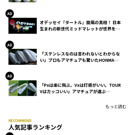
る理由
オデッセイ『タートル』旋風の真相！ 日本
生まれの新世代ミッドマレットが世界を席
巻
「ステンレスなのは言われないとわからな
い」プロもアマチュアも驚いたHONMA
WEDGEの打感とスピン
「Pxは楽に飛ぶ。Vxは打感がいい。TOUR
Vはカッコいい」アマチュアが選ぶ
HONMA「T//WORLD アイアン」
もっと読む
人気記事ランキング