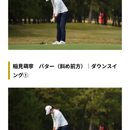
稲見萌寧 パター（斜め前方）｜ダウンスイ
ング①