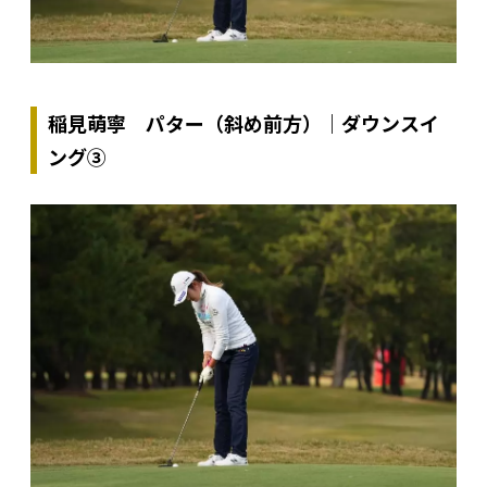
稲見萌寧 パター（斜め前方）｜ダウンスイ
ング③