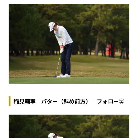
稲見萌寧 パター（斜め前方）｜フォロー②