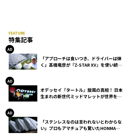
特集記事
「アプローチは食いつき、ドライバーは弾
く」髙橋竜彦が『Z-STAR XV』を使い続け
る理由
オデッセイ『タートル』旋風の真相！ 日本
生まれの新世代ミッドマレットが世界を席
巻
「ステンレスなのは言われないとわからな
い」プロもアマチュアも驚いたHONMA
WEDGEの打感とスピン