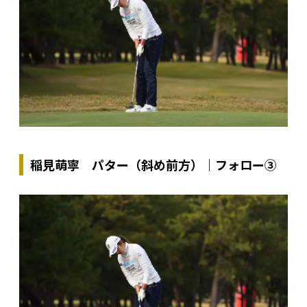
稲見萌寧 パター（斜め前方）｜フォロー③