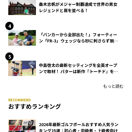
桑木志帆がメジャー制覇達成で世界の男女
レジェンドと肩を並べる！
「バンカーから全部出た！」フォーティー
ン「FR-3」ウェッジなら砂に刺さらず脱出
できる？
中島啓太の最新セッティングを全英オープ
ンで取材！ パターは新作『トーチド』を投
入
もっと読む
おすすめランキング
2026年最新ゴルフボールおすすめ人気ラン
キング25選｜初心者・中級者・上級者向け