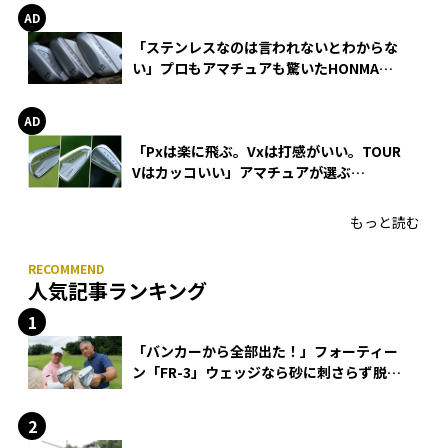
「ステンレスなのは言われないとわからな
い」プロもアマチュアも驚いたHONMA
WEDGEの打感とスピン
「Pxは楽に飛ぶ。Vxは打感がいい。TOUR
Vはカッコいい」アマチュアが選ぶ
HONMA「T//WORLD アイアン」
もっと読む
人気記事ランキング
「バンカーから全部出た！」フォーティー
ン「FR-3」ウェッジなら砂に刺さらず脱出
できる？