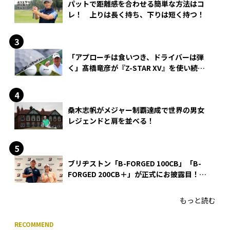
パットで距離感を合わせる簡単な方法はコ
レ！ 上りは長く持ち、下りは短く持つ！
「アプローチは食いつき、ドライバーは弾
く」髙橋竜彦が『Z-STAR XV』を使い続け
る理由
桑木志帆がメジャー制覇達成で世界の男女
レジェンドと肩を並べる！
ブリヂストン「B-FORGED 100CB」「B-
FORGED 200CB＋」が正式にお披露目！
あのアイアンの正体がついに明らかに！
もっと読む