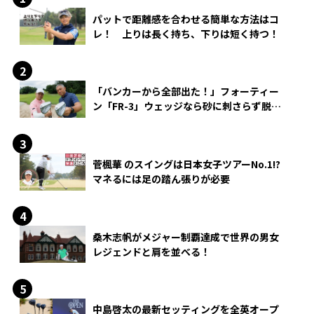
パットで距離感を合わせる簡単な方法はコ
レ！ 上りは長く持ち、下りは短く持つ！
「バンカーから全部出た！」フォーティー
ン「FR-3」ウェッジなら砂に刺さらず脱出
できる？
菅楓華 のスイングは日本女子ツアーNo.1!?
マネるには足の踏ん張りが必要
桑木志帆がメジャー制覇達成で世界の男女
レジェンドと肩を並べる！
中島啓太の最新セッティングを全英オープ