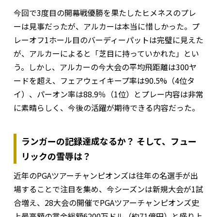
今回で3度目の開幕戦優勝を果たしたヒメネスのプレ
ーは見事だったが、アルカーは本当に惜しかった。プ
レーオフ1ホール目のバーディーパットは完璧に見えた
が、アルカーによると「芝目に持っていかれた」とい
う。しかし、アルカーの今大会の平均飛距離は300ヤ
ードを超え、フェアウェイキープ率は90.5%（4位タ
イ）、パーオン率は88.9％（1位）とプレー内容は非常
に素晴らしく、今後の活躍が期待できる内容だった。
ランガーの記録達成なるか？ そして、フュー
リックの雪辱は？
近年のPGAツアーチャンピオンズは往年の名選手が出
場することで注目を集め、今シーズンは新規大会が1試
合増え、28大会の開催でPGAツアーチャンピオンズ史
上最高額の賞金総額6200万ドル（約71億円）と盛り上