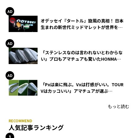
る理由
オデッセイ『タートル』旋風の真相！ 日本
生まれの新世代ミッドマレットが世界を席
巻
「ステンレスなのは言われないとわからな
い」プロもアマチュアも驚いたHONMA
WEDGEの打感とスピン
「Pxは楽に飛ぶ。Vxは打感がいい。TOUR
Vはカッコいい」アマチュアが選ぶ
HONMA「T//WORLD アイアン」
もっと読む
人気記事ランキング