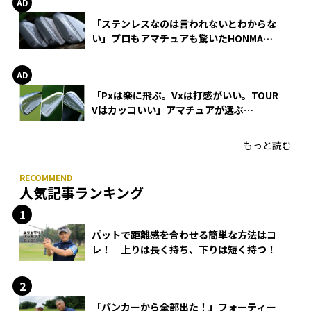
「ステンレスなのは言われないとわからな
い」プロもアマチュアも驚いたHONMA
WEDGEの打感とスピン
「Pxは楽に飛ぶ。Vxは打感がいい。TOUR
Vはカッコいい」アマチュアが選ぶ
HONMA「T//WORLD アイアン」
もっと読む
人気記事ランキング
パットで距離感を合わせる簡単な方法はコ
レ！ 上りは長く持ち、下りは短く持つ！
「バンカーから全部出た！」フォーティー