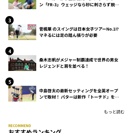
ン「FR-3」ウェッジなら砂に刺さらず脱出
できる？
菅楓華 のスイングは日本女子ツアーNo.1!?
マネるには足の踏ん張りが必要
桑木志帆がメジャー制覇達成で世界の男女
レジェンドと肩を並べる！
中島啓太の最新セッティングを全英オープ
ンで取材！ パターは新作『トーチド』を投
入
もっと読む
おすすめランキング