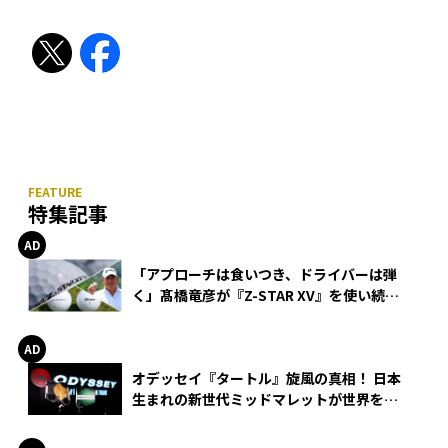
特集記事
「アプローチは食いつき、ドライバーは弾
く」髙橋竜彦が『Z-STAR XV』を使い続け
る理由
オデッセイ『タートル』旋風の真相！ 日本
生まれの新世代ミッドマレットが世界を席
巻