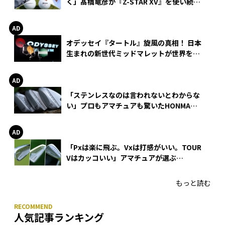
く」髙橋竜彦が『Z-STAR XV』を使い続け
る理由
オデッセイ『タートル』旋風の真相！ 日本
生まれの新世代ミッドマレットが世界を席
巻
「ステンレスなのは言われないとわからな
い」プロもアマチュアも驚いたHONMA
WEDGEの打感とスピン
「Pxは楽に飛ぶ。Vxは打感がいい。TOUR
Vはカッコいい」アマチュアが選ぶ
HONMA「T//WORLD アイアン」
もっと読む
人気記事ランキング