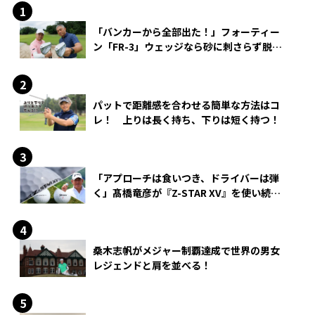
「バンカーから全部出た！」フォーティー
ン「FR-3」ウェッジなら砂に刺さらず脱出
できる？
パットで距離感を合わせる簡単な方法はコ
レ！ 上りは長く持ち、下りは短く持つ！
「アプローチは食いつき、ドライバーは弾
く」髙橋竜彦が『Z-STAR XV』を使い続け
る理由
桑木志帆がメジャー制覇達成で世界の男女
レジェンドと肩を並べる！