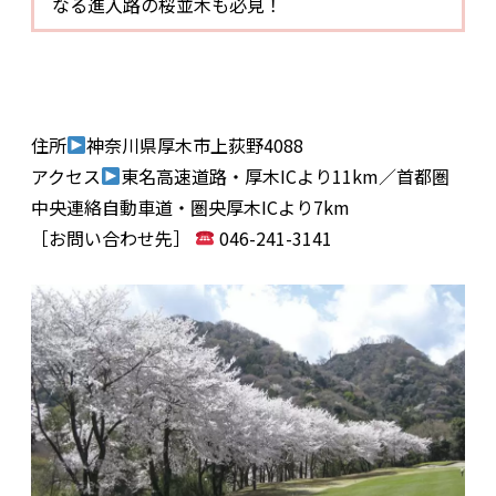
なる進入路の桜並木も必見！
住所
神奈川県厚木市上荻野4088
アクセス
東名高速道路・厚木ICより11km／首都圏
中央連絡自動車道・圏央厚木ICより7km
［お問い合わせ先］
046-241-3141