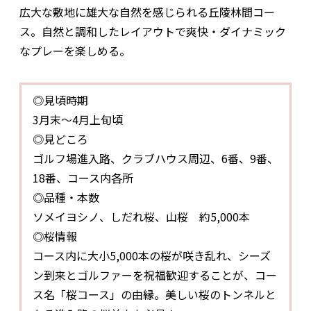
広大な敷地に雄大な自然を感じられる丘陵林間コー
ス。自然と調和したレイアウトで爽快・ダイナミック
なプレーを楽しめる。
◎見頃時期
3月末～4月上旬頃
◎見どころ
ゴルフ場進入路、クラブハウス周辺、6番、9番、
18番、コース内各所
◎品種・本数
ソメイヨシノ、しだれ桜、山桜 約5,000本
◎桜情報
コース内に大小5,000本の桜が咲き乱れ、シーズ
ン到来とゴルファーを祝福歓迎することが、コー
ス名「桜コース」の由縁。美しい桜のトンネルと