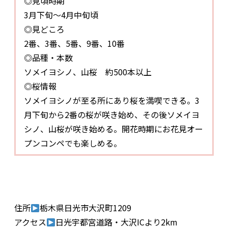
◎見頃時期
3月下旬～4月中旬頃
◎見どころ
2番、3番、5番、9番、10番
◎品種・本数
ソメイヨシノ、山桜 約500本以上
◎桜情報
ソメイヨシノが至る所にあり桜を満喫できる。3
月下旬から2番の桜が咲き始め、その後ソメイヨ
シノ、山桜が咲き始める。開花時期にお花見オー
プンコンペでも楽しめる。
住所
栃木県日光市大沢町1209
アクセス
日光宇都宮道路・大沢ICより2km