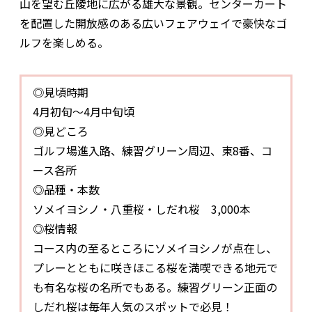
山を望む丘陵地に広がる雄大な景観。センターカート
を配置した開放感のある広いフェアウェイで豪快なゴ
ルフを楽しめる。
◎見頃時期
4月初旬～4月中旬頃
◎見どころ
ゴルフ場進入路、練習グリーン周辺、東8番、コ
ース各所
◎品種・本数
ソメイヨシノ・八重桜・しだれ桜 3,000本
◎桜情報
コース内の至るところにソメイヨシノが点在し、
プレーとともに咲きほこる桜を満喫できる地元で
も有名な桜の名所でもある。練習グリーン正面の
しだれ桜は毎年人気のスポットで必見！