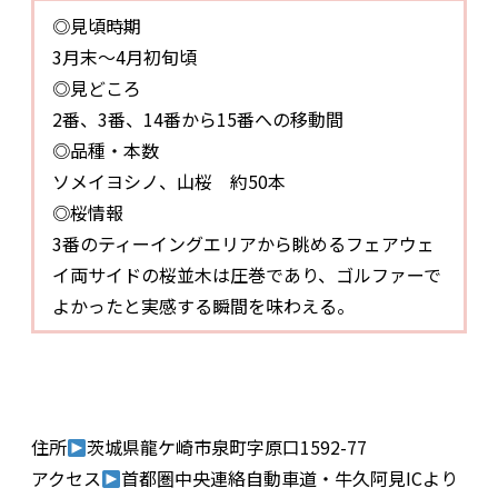
◎見頃時期
3月末～4月初旬頃
◎見どころ
2番、3番、14番から15番への移動間
◎品種・本数
ソメイヨシノ、山桜 約50本
◎桜情報
3番のティーイングエリアから眺めるフェアウェ
イ両サイドの桜並木は圧巻であり、ゴルファーで
よかったと実感する瞬間を味わえる。
住所
茨城県龍ケ崎市泉町字原口1592-77
アクセス
首都圏中央連絡自動車道・牛久阿見ICより