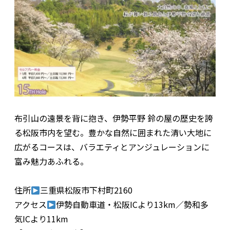
布引山の遠景を背に抱き、伊勢平野 鈴の屋の歴史を誇
る松阪市内を望む。豊かな自然に囲まれた清い大地に
広がるコースは、バラエティとアンジュレーションに
富み魅力あふれる。
住所
三重県松阪市下村町2160
アクセス
伊勢自動車道・松阪ICより13km／勢和多
気ICより11km