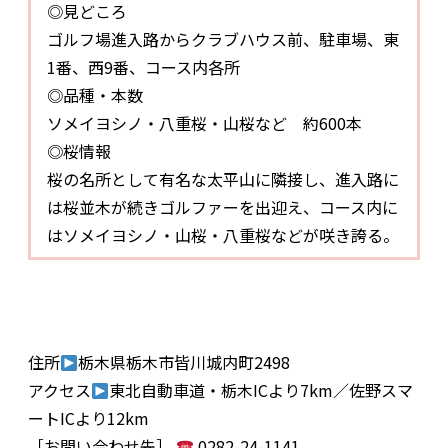
◎見どころ
ゴルフ場進入路からクラブハウス前、駐車場、東
1番、西9番、コース内各所
◎品種・本数
ソメイヨシノ・八重桜・山桜など 約600本
◎桜情報
桜の名所として有名な太平山に隣接し、進入路に
は桜並木が続きゴルファーを出迎え、コース内に
はソメイヨシノ・山桜・八重桜などが咲き誇る。
住所
栃木県栃木市皆川城内町2498
アクセス
東北自動車道・栃木ICより7km／佐野スマ
ートICより12km
［お問い合わせ先］
0282-24-1141