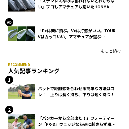
「ステンレスなのは言われないとわからな
い」プロもアマチュアも驚いたHONMA
WEDGEの打感とスピン
「Pxは楽に飛ぶ。Vxは打感がいい。TOUR
Vはカッコいい」アマチュアが選ぶ
HONMA「T//WORLD アイアン」
もっと読む
人気記事ランキング
パットで距離感を合わせる簡単な方法はコ
レ！ 上りは長く持ち、下りは短く持つ！
「バンカーから全部出た！」フォーティー
ン「FR-3」ウェッジなら砂に刺さらず脱出