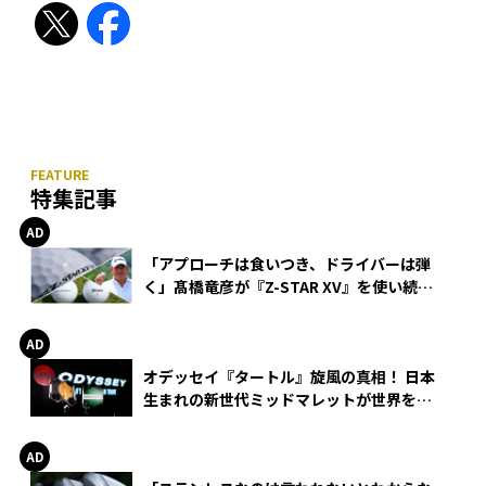
特集記事
「アプローチは食いつき、ドライバーは弾
く」髙橋竜彦が『Z-STAR XV』を使い続け
る理由
オデッセイ『タートル』旋風の真相！ 日本
生まれの新世代ミッドマレットが世界を席
巻