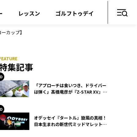
ー
レッスン
ゴルフトゥデイ
コーカップ】
特集記事
「アプローチは食いつき、ドライバー
は弾く」髙橋竜彦が『Z-STAR XV』を
使い続ける理由
オデッセイ『タートル』旋風の真相！
日本生まれの新世代ミッドマレットが
世界を席巻