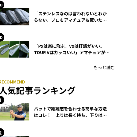
「ステンレスなのは言われないとわか
らない」プロもアマチュアも驚いた
HONMA WEDGEの打感とスピン
「Pxは楽に飛ぶ。Vxは打感がいい。
TOUR Vはカッコいい」アマチュアが選
ぶHONMA「T//WORLD アイアン」
もっと読む
人気記事ランキング
パットで距離感を合わせる簡単な方法
はコレ！ 上りは長く持ち、下りは短
く持つ！