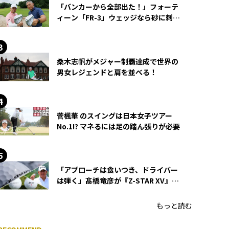
「バンカーから全部出た！」フォーテ
ィーン「FR-3」ウェッジなら砂に刺さ
らず脱出できる？
桑木志帆がメジャー制覇達成で世界の
男女レジェンドと肩を並べる！
菅楓華 のスイングは日本女子ツアー
No.1!? マネるには足の踏ん張りが必要
「アプローチは食いつき、ドライバー
は弾く」髙橋竜彦が『Z-STAR XV』を
使い続ける理由
もっと読む