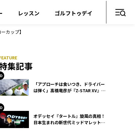
ー
レッスン
ゴルフトゥデイ
コーカップ】
特集記事
「アプローチは食いつき、ドライバー
は弾く」髙橋竜彦が『Z-STAR XV』を
使い続ける理由
オデッセイ『タートル』旋風の真相！
日本生まれの新世代ミッドマレットが
世界を席巻