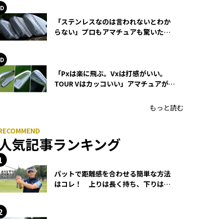
「ステンレスなのは言われないとわか
らない」プロもアマチュアも驚いた
HONMA WEDGEの打感とスピン
「Pxは楽に飛ぶ。Vxは打感がいい。
TOUR Vはカッコいい」アマチュアが選
ぶHONMA「T//WORLD アイアン」
もっと読む
人気記事ランキング
パットで距離感を合わせる簡単な方法
はコレ！ 上りは長く持ち、下りは短
く持つ！