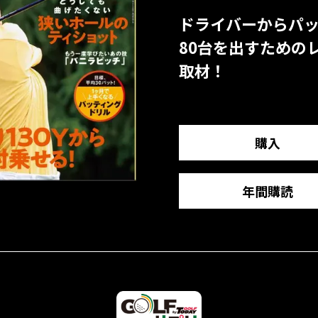
ドライバーからパ
80台を出すための
取材！
購入
年間購読