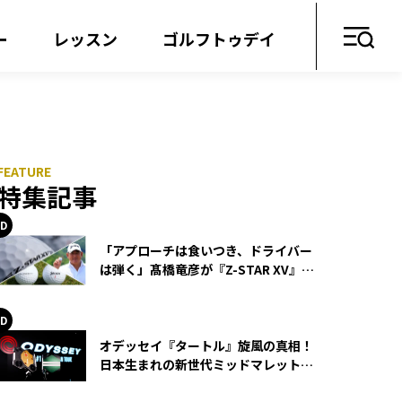
ー
レッスン
ゴルフトゥデイ
特集記事
「アプローチは食いつき、ドライバー
は弾く」髙橋竜彦が『Z-STAR XV』を
使い続ける理由
オデッセイ『タートル』旋風の真相！
日本生まれの新世代ミッドマレットが
世界を席巻