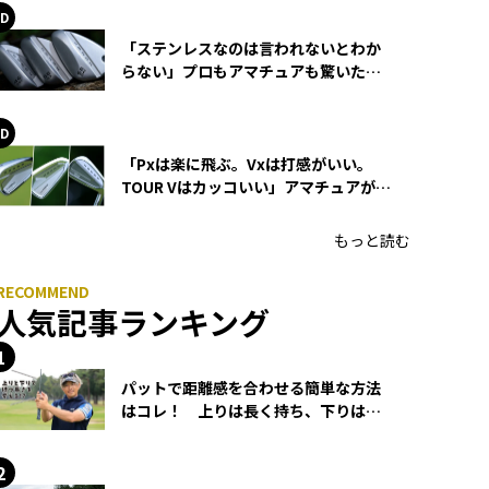
「ステンレスなのは言われないとわか
らない」プロもアマチュアも驚いた
HONMA WEDGEの打感とスピン
「Pxは楽に飛ぶ。Vxは打感がいい。
TOUR Vはカッコいい」アマチュアが選
ぶHONMA「T//WORLD アイアン」
もっと読む
人気記事ランキング
パットで距離感を合わせる簡単な方法
はコレ！ 上りは長く持ち、下りは短
く持つ！