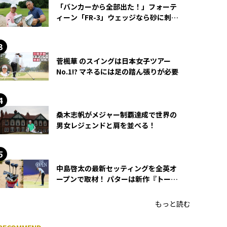
「バンカーから全部出た！」フォーテ
ィーン「FR-3」ウェッジなら砂に刺さ
らず脱出できる？
菅楓華 のスイングは日本女子ツアー
No.1!? マネるには足の踏ん張りが必要
桑木志帆がメジャー制覇達成で世界の
男女レジェンドと肩を並べる！
中島啓太の最新セッティングを全英オ
ープンで取材！ パターは新作『トーチ
ド』を投入
もっと読む