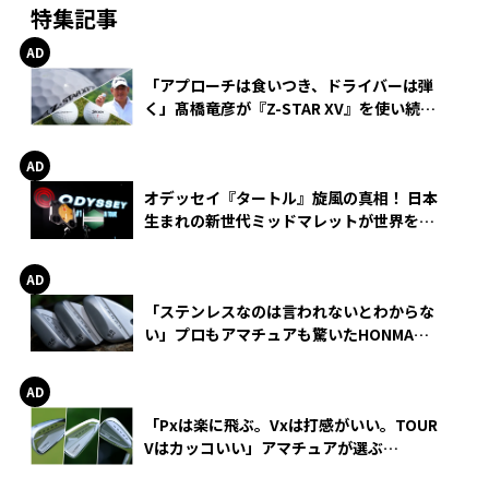
特集記事
「アプローチは食いつき、ドライバーは弾
く」髙橋竜彦が『Z-STAR XV』を使い続け
る理由
オデッセイ『タートル』旋風の真相！ 日本
生まれの新世代ミッドマレットが世界を席
巻
「ステンレスなのは言われないとわからな
い」プロもアマチュアも驚いたHONMA
WEDGEの打感とスピン
「Pxは楽に飛ぶ。Vxは打感がいい。TOUR
Vはカッコいい」アマチュアが選ぶ
HONMA「T//WORLD アイアン」