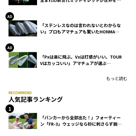
生まれの新世代ミッドマレットが世界を席
巻
「ステンレスなのは言われないとわからな
い」プロもアマチュアも驚いたHONMA
WEDGEの打感とスピン
「Pxは楽に飛ぶ。Vxは打感がいい。TOUR
Vはカッコいい」アマチュアが選ぶ
HONMA「T//WORLD アイアン」
もっと読む
人気記事ランキング
「バンカーから全部出た！」フォーティー
ン「FR-3」ウェッジなら砂に刺さらず脱出
できる？