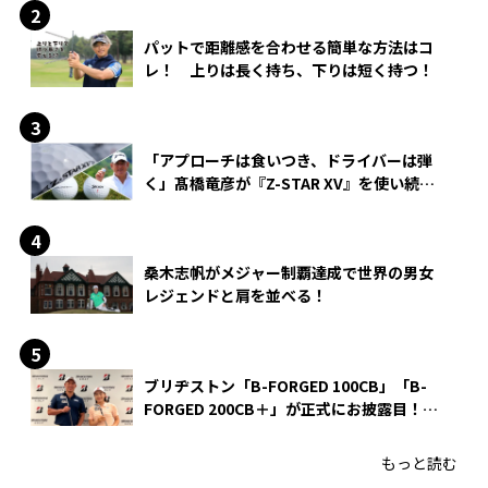
パットで距離感を合わせる簡単な方法はコ
レ！ 上りは長く持ち、下りは短く持つ！
「アプローチは食いつき、ドライバーは弾
く」髙橋竜彦が『Z-STAR XV』を使い続け
る理由
桑木志帆がメジャー制覇達成で世界の男女
レジェンドと肩を並べる！
ブリヂストン「B-FORGED 100CB」「B-
FORGED 200CB＋」が正式にお披露目！
あのアイアンの正体がついに明らかに！
もっと読む