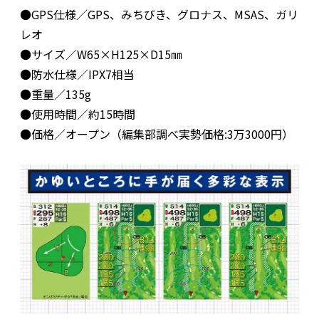
●GPS仕様／GPS、みちびき、グロナス、MSAS、ガリ
レオ
●サイズ／W65×H125×D15㎜
●防水仕様／IPX7相当
●重量／135g
●使用時間／約15時間
●価格／オープン（編集部調べ実勢価格:3万3000円）