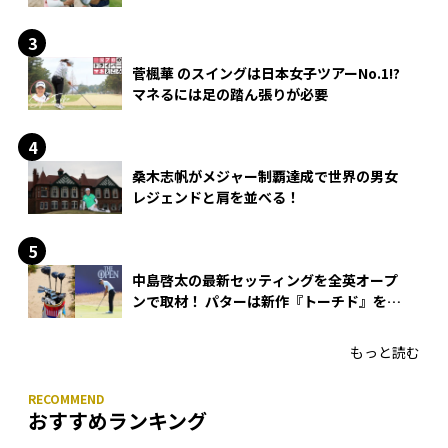
できる？
菅楓華 のスイングは日本女子ツアーNo.1!?
マネるには足の踏ん張りが必要
桑木志帆がメジャー制覇達成で世界の男女
レジェンドと肩を並べる！
中島啓太の最新セッティングを全英オープ
ンで取材！ パターは新作『トーチド』を投
入
もっと読む
おすすめランキング