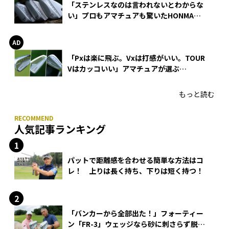
「ステンレスなのは言われないとわからな
い」プロもアマチュアも驚いたHONMA
WEDGEの打感とスピン
「Pxは楽に飛ぶ。Vxは打感がいい。TOUR
Vはカッコいい」アマチュアが選ぶ
HONMA「T//WORLD アイアン」
もっと読む
人気記事ランキング
パットで距離感を合わせる簡単な方法はコ
レ！ 上りは長く持ち、下りは短く持つ！
「バンカーから全部出た！」フォーティー
ン「FR-3」ウェッジなら砂に刺さらず脱出