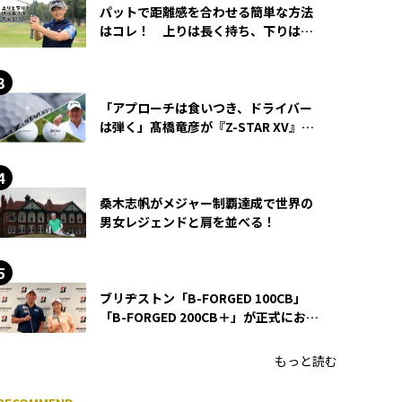
パットで距離感を合わせる簡単な方法
はコレ！ 上りは長く持ち、下りは短
く持つ！
「アプローチは食いつき、ドライバー
は弾く」髙橋竜彦が『Z-STAR XV』を
使い続ける理由
桑木志帆がメジャー制覇達成で世界の
男女レジェンドと肩を並べる！
ブリヂストン「B-FORGED 100CB」
「B-FORGED 200CB＋」が正式にお披
露目！ あのアイアンの正体がついに
明らかに！
もっと読む