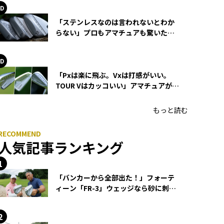
「ステンレスなのは言われないとわか
らない」プロもアマチュアも驚いた
HONMA WEDGEの打感とスピン
「Pxは楽に飛ぶ。Vxは打感がいい。
TOUR Vはカッコいい」アマチュアが選
ぶHONMA「T//WORLD アイアン」
もっと読む
人気記事ランキング
「バンカーから全部出た！」フォーテ
ィーン「FR-3」ウェッジなら砂に刺さ
らず脱出できる？