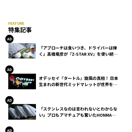
特集記事
「アプローチは食いつき、ドライバーは弾
く」髙橋竜彦が『Z-STAR XV』を使い続け
る理由
オデッセイ『タートル』旋風の真相！ 日本
生まれの新世代ミッドマレットが世界を席
巻
「ステンレスなのは言われないとわからな
い」プロもアマチュアも驚いたHONMA
WEDGEの打感とスピン