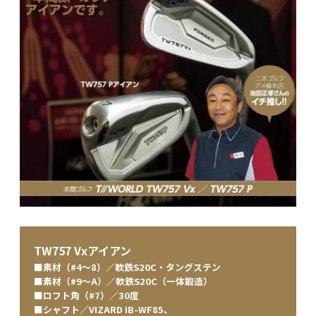
TW757 Vxアイアン
■素材（#4〜8）／軟鉄S20C・タングステン
■素材（#9〜A）／軟鉄S20C（一体鍛造）
■ロフト角（#7）／30度
■シャフト／VIZARD IB-WF85、