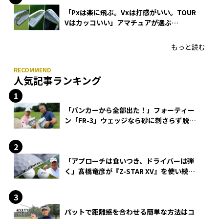
「Pxは楽に飛ぶ。Vxは打感がいい。TOUR
Vはカッコいい」アマチュアが選ぶ
HONMA「T//WORLD アイアン」
もっと読む
人気記事ランキング
「バンカーから全部出た！」フォーティー
ン「FR-3」ウェッジなら砂に刺さらず脱出
できる？
「アプローチは食いつき、ドライバーは弾
く」髙橋竜彦が『Z-STAR XV』を使い続け
る理由
パットで距離感を合わせる簡単な方法はコ