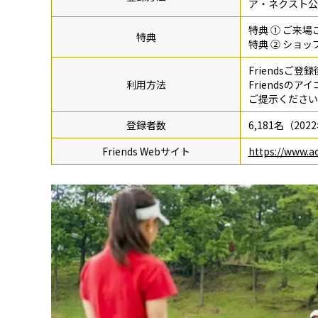
ア・ネクスト公式
特典 ① ご来
特典
特典 ② ショ
Friendsご
利用方法
Friendsの
ご提示ください
登録者数
6,181名（20
Friends Webサイト
https://www.ac