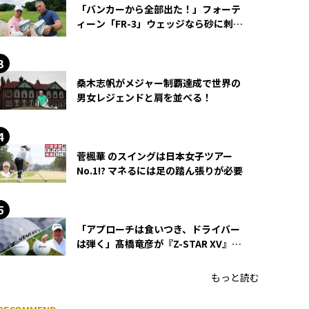
「バンカーから全部出た！」フォーテ
ィーン「FR-3」ウェッジなら砂に刺さ
らず脱出できる？
桑木志帆がメジャー制覇達成で世界の
男女レジェンドと肩を並べる！
菅楓華 のスイングは日本女子ツアー
No.1!? マネるには足の踏ん張りが必要
「アプローチは食いつき、ドライバー
は弾く」髙橋竜彦が『Z-STAR XV』を
使い続ける理由
もっと読む