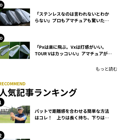
「ステンレスなのは言われないとわか
らない」プロもアマチュアも驚いた
HONMA WEDGEの打感とスピン
「Pxは楽に飛ぶ。Vxは打感がいい。
TOUR Vはカッコいい」アマチュアが選
ぶHONMA「T//WORLD アイアン」
もっと読む
人気記事ランキング
パットで距離感を合わせる簡単な方法
はコレ！ 上りは長く持ち、下りは短
く持つ！