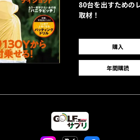
80台を出すための
取材！
購入
年間購読