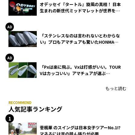
オデッセイ『タートル』旋風の真相！ 日本
生まれの新世代ミッドマレットが世界を席
巻
「ステンレスなのは言われないとわからな
い」プロもアマチュアも驚いたHONMA
WEDGEの打感とスピン
「Pxは楽に飛ぶ。Vxは打感がいい。TOUR
Vはカッコいい」アマチュアが選ぶ
HONMA「T//WORLD アイアン」
もっと読む
人気記事ランキング
菅楓華 のスイングは日本女子ツアーNo.1!?
マネるには足の踏ん張りが必要