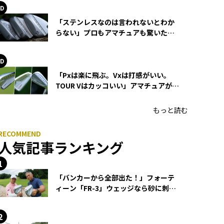
「ステンレスなのは言われないとわか
らない」プロもアマチュアも驚いた
HONMA WEDGEの打感とスピン
「Pxは楽に飛ぶ。Vxは打感がいい。
TOUR Vはカッコいい」アマチュアが選
ぶHONMA「T//WORLD アイアン」
もっと読む
人気記事ランキング
「バンカーから全部出た！」フォーテ
ィーン「FR-3」ウェッジなら砂に刺さ
らず脱出できる？