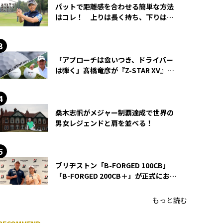
パットで距離感を合わせる簡単な方法
はコレ！ 上りは長く持ち、下りは短
く持つ！
「アプローチは食いつき、ドライバー
は弾く」髙橋竜彦が『Z-STAR XV』を
使い続ける理由
桑木志帆がメジャー制覇達成で世界の
男女レジェンドと肩を並べる！
ブリヂストン「B-FORGED 100CB」
「B-FORGED 200CB＋」が正式にお披
露目！ あのアイアンの正体がついに
明らかに！
もっと読む