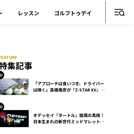
ー
レッスン
ゴルフトゥデイ
特集記事
「アプローチは食いつき、ドライバー
は弾く」髙橋竜彦が『Z-STAR XV』を
使い続ける理由
オデッセイ『タートル』旋風の真相！
日本生まれの新世代ミッドマレットが
世界を席巻