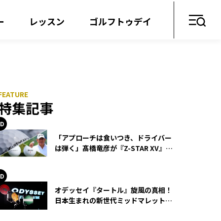
ー
レッスン
ゴルフトゥデイ
特集記事
「アプローチは食いつき、ドライバー
は弾く」髙橋竜彦が『Z-STAR XV』を
使い続ける理由
オデッセイ『タートル』旋風の真相！
日本生まれの新世代ミッドマレットが
世界を席巻