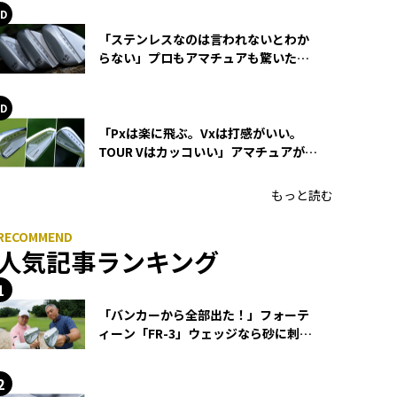
「ステンレスなのは言われないとわか
らない」プロもアマチュアも驚いた
HONMA WEDGEの打感とスピン
「Pxは楽に飛ぶ。Vxは打感がいい。
TOUR Vはカッコいい」アマチュアが選
ぶHONMA「T//WORLD アイアン」
もっと読む
人気記事ランキング
「バンカーから全部出た！」フォーテ
ィーン「FR-3」ウェッジなら砂に刺さ
らず脱出できる？