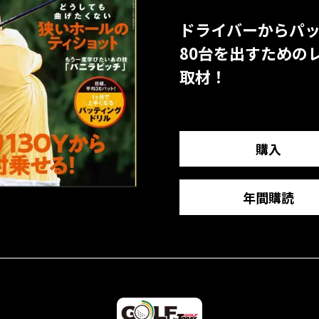
ドライバーからパ
80台を出すための
取材！
購入
年間購読