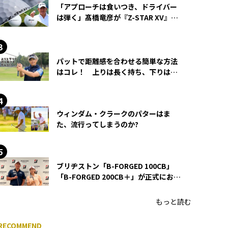
「アプローチは食いつき、ドライバー
は弾く」髙橋竜彦が『Z-STAR XV』を
使い続ける理由
パットで距離感を合わせる簡単な方法
はコレ！ 上りは長く持ち、下りは短
く持つ！
ウィンダム・クラークのパターはま
た、流行ってしまうのか?
ブリヂストン「B-FORGED 100CB」
「B-FORGED 200CB＋」が正式にお披
露目！ あのアイアンの正体がついに
明らかに！
もっと読む