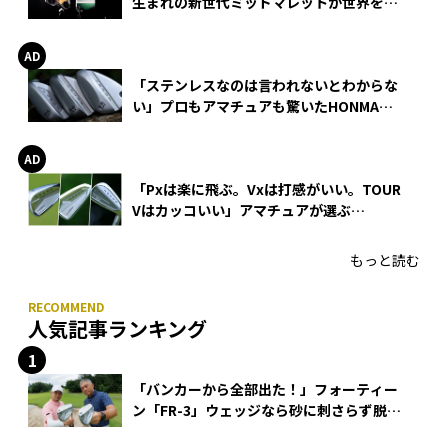
生まれの新世代ミッドマレットが世界を席
巻
「ステンレスなのは言われないとわからな
い」プロもアマチュアも驚いたHONMA
WEDGEの打感とスピン
「Pxは楽に飛ぶ。Vxは打感がいい。TOUR
Vはカッコいい」アマチュアが選ぶ
HONMA「T//WORLD アイアン」
もっと読む
人気記事ランキング
「バンカーから全部出た！」フォーティー
ン「FR-3」ウェッジなら砂に刺さらず脱出
できる？