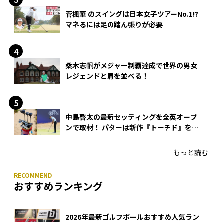
菅楓華 のスイングは日本女子ツアーNo.1!?
マネるには足の踏ん張りが必要
桑木志帆がメジャー制覇達成で世界の男女
レジェンドと肩を並べる！
中島啓太の最新セッティングを全英オープ
ンで取材！ パターは新作『トーチド』を投
入
もっと読む
おすすめランキング
2026年最新ゴルフボールおすすめ人気ラン