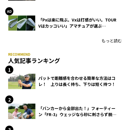
WEDGEの打感とスピン
「Pxは楽に飛ぶ。Vxは打感がいい。TOUR
Vはカッコいい」アマチュアが選ぶ
HONMA「T//WORLD アイアン」
もっと読む
人気記事ランキング
パットで距離感を合わせる簡単な方法はコ
レ！ 上りは長く持ち、下りは短く持つ！
「バンカーから全部出た！」フォーティー
ン「FR-3」ウェッジなら砂に刺さらず脱出
できる？