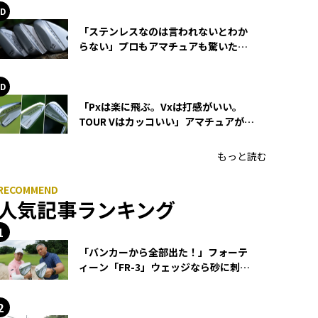
「ステンレスなのは言われないとわか
らない」プロもアマチュアも驚いた
HONMA WEDGEの打感とスピン
「Pxは楽に飛ぶ。Vxは打感がいい。
TOUR Vはカッコいい」アマチュアが選
ぶHONMA「T//WORLD アイアン」
もっと読む
人気記事ランキング
「バンカーから全部出た！」フォーテ
ィーン「FR-3」ウェッジなら砂に刺さ
らず脱出できる？