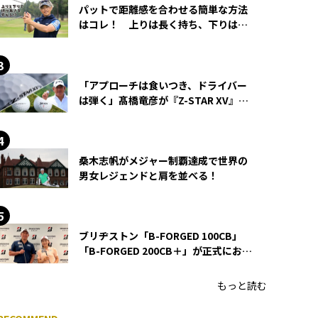
パットで距離感を合わせる簡単な方法
はコレ！ 上りは長く持ち、下りは短
く持つ！
「アプローチは食いつき、ドライバー
は弾く」髙橋竜彦が『Z-STAR XV』を
使い続ける理由
桑木志帆がメジャー制覇達成で世界の
男女レジェンドと肩を並べる！
ブリヂストン「B-FORGED 100CB」
「B-FORGED 200CB＋」が正式にお披
露目！ あのアイアンの正体がついに
明らかに！
もっと読む