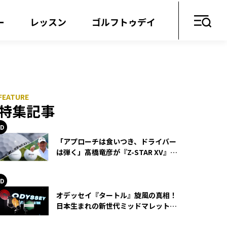
ー
レッスン
ゴルフトゥデイ
特集記事
「アプローチは食いつき、ドライバー
は弾く」髙橋竜彦が『Z-STAR XV』を
使い続ける理由
オデッセイ『タートル』旋風の真相！
日本生まれの新世代ミッドマレットが
世界を席巻