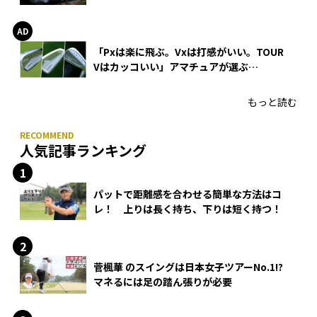
WEDGEの打感とスピン
「Pxは楽に飛ぶ。Vxは打感がいい。TOUR
Vはカッコいい」アマチュアが選ぶ
HONMA「T//WORLD アイアン」
もっと読む
人気記事ランキング
パットで距離感を合わせる簡単な方法はコ
レ！ 上りは長く持ち、下りは短く持つ！
菅楓華 のスイングは日本女子ツアーNo.1!?
マネるには足の踏ん張りが必要