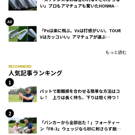
い」プロもアマチュアも驚いたHONMA
WEDGEの打感とスピン
「Pxは楽に飛ぶ。Vxは打感がいい。TOUR
Vはカッコいい」アマチュアが選ぶ
HONMA「T//WORLD アイアン」
もっと読む
人気記事ランキング
パットで距離感を合わせる簡単な方法はコ
レ！ 上りは長く持ち、下りは短く持つ！
「バンカーから全部出た！」フォーティー
ン「FR-3」ウェッジなら砂に刺さらず脱出
できる？