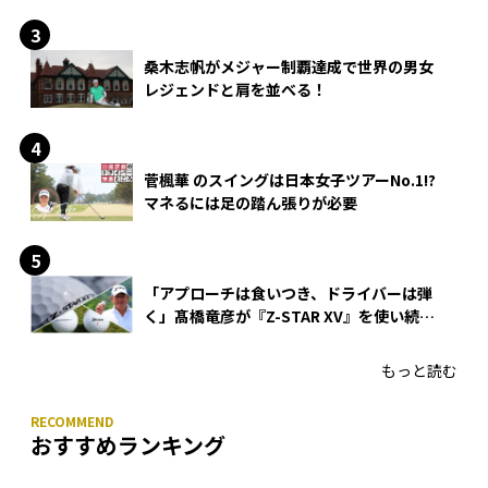
桑木志帆がメジャー制覇達成で世界の男女
レジェンドと肩を並べる！
菅楓華 のスイングは日本女子ツアーNo.1!?
マネるには足の踏ん張りが必要
「アプローチは食いつき、ドライバーは弾
く」髙橋竜彦が『Z-STAR XV』を使い続け
る理由
もっと読む
おすすめランキング