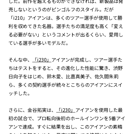
した。前作を越えるものができなければ、新製品は発
売しないというのがピンゴルフのスタイル。だが
「i210」アイアンは、多くのツアー選手が使用して勝
利を収めてきた名器。選手たちの満足度も高く「変え
る必要がない」というコメントが出るくらい、愛用し
ている選手が多いモデルだ。
そんな中、
「i230」
アイアンが完成し、ツアー選手た
ちはテストをすると、その進化した性能に驚き、渋野
日向子をはじめ、鈴木愛、比嘉真美子、佐久間朱莉
ら、多くの契約選手が続々とこちらのアイアンにスイ
ッチした。
さらに、金谷拓実は、
「i230」
アイアンを使用した最
初の試合で、プロ転向後初のホールインワンを5番アイ
アンで達成。すぐに結果を出し、このアイアンの素晴