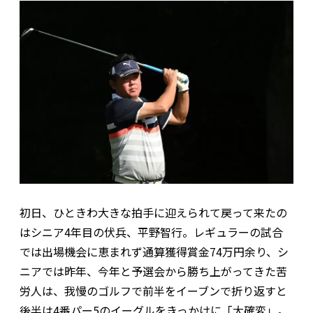
初日、ひときわ大きな拍手に迎えられて戻って来たの
はシニア4年目の伏兵、平野智行。レギュラーの試合
では出場機会に恵まれず通算獲得賞金74万円余り、シ
ニアでは昨年、今年と予選会から勝ち上がってきた苦
労人は、我慢のゴルフで前半をイーブンで折り返すと
後半は4番パー5のイーグルをきっかけに「大確変」。