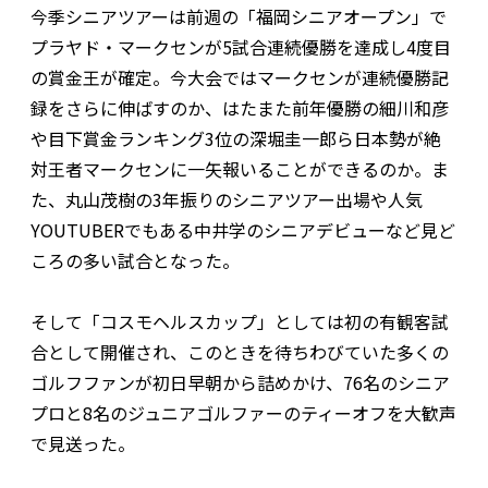
今季シニアツアーは前週の「福岡シニアオープン」で
プラヤド・マークセンが5試合連続優勝を達成し4度目
の賞金王が確定。今大会ではマークセンが連続優勝記
録をさらに伸ばすのか、はたまた前年優勝の細川和彦
や目下賞金ランキング3位の深堀圭一郎ら日本勢が絶
対王者マークセンに一矢報いることができるのか。ま
た、丸山茂樹の3年振りのシニアツアー出場や人気
YOUTUBERでもある中井学のシニアデビューなど見ど
ころの多い試合となった。
そして「コスモヘルスカップ」としては初の有観客試
合として開催され、このときを待ちわびていた多くの
ゴルフファンが初日早朝から詰めかけ、76名のシニア
プロと8名のジュニアゴルファーのティーオフを大歓声
で見送った。