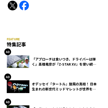
特集記事
「アプローチは食いつき、ドライバーは弾
く」髙橋竜彦が『Z-STAR XV』を使い続け
る理由
オデッセイ『タートル』旋風の真相！ 日本
生まれの新世代ミッドマレットが世界を席
巻