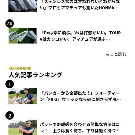
「ステンレスなのは言われないとわからな
い」プロもアマチュアも驚いたHONMA
WEDGEの打感とスピン
「Pxは楽に飛ぶ。Vxは打感がいい。TOUR
Vはカッコいい」アマチュアが選ぶ
HONMA「T//WORLD アイアン」
もっと読む
人気記事ランキング
「バンカーから全部出た！」フォーティー
ン「FR-3」ウェッジなら砂に刺さらず脱出
できる？
パットで距離感を合わせる簡単な方法はコ
レ！ 上りは長く持ち、下りは短く持つ！