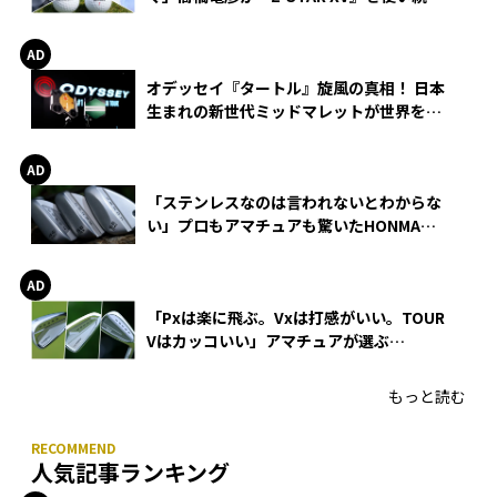
る理由
オデッセイ『タートル』旋風の真相！ 日本
生まれの新世代ミッドマレットが世界を席
巻
「ステンレスなのは言われないとわからな
い」プロもアマチュアも驚いたHONMA
WEDGEの打感とスピン
「Pxは楽に飛ぶ。Vxは打感がいい。TOUR
Vはカッコいい」アマチュアが選ぶ
HONMA「T//WORLD アイアン」
もっと読む
人気記事ランキング