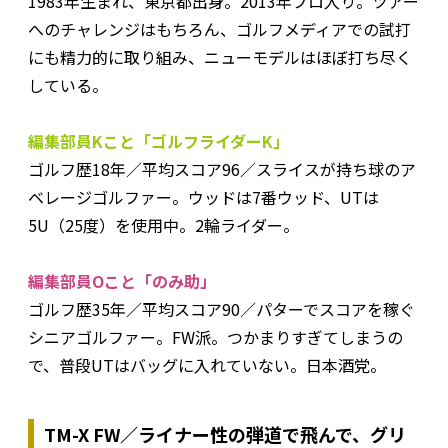
1983年生まれ、東京都出身。2013年プロ入り。ツアー
へのチャレンジはもちろん、ゴルフメディアでの試打
にも精力的に取り組み、ニューモデルはほぼ打ち尽く
している。
編集部員Kこと「ゴルフライダーK」
ゴルフ歴18年／平均スコア96／スライスが持ち球のア
ベレージゴルファー。ウッドは7番ウッド、UTは
5U（25度）を使用中。2輪ライダー。
編集部員Oこと「のみ助」
ゴルフ歴35年／平均スコア90／パターでスコアを稼ぐ
シニアゴルファー。FW派。つかまりすぎてしまうの
で、普段UTはバッグに入れていない。日本酒党。
TM-X FW／ライナー性の弾道で飛んで、グリ