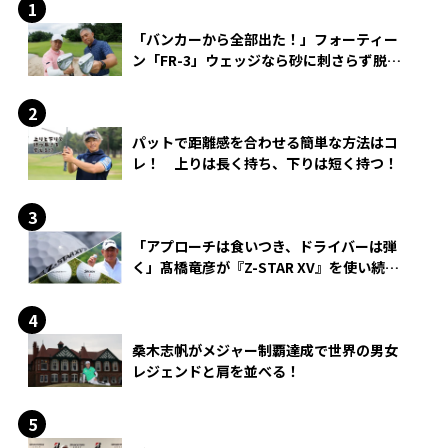
「バンカーから全部出た！」フォーティー
ン「FR-3」ウェッジなら砂に刺さらず脱出
できる？
パットで距離感を合わせる簡単な方法はコ
レ！ 上りは長く持ち、下りは短く持つ！
「アプローチは食いつき、ドライバーは弾
く」髙橋竜彦が『Z-STAR XV』を使い続け
る理由
桑木志帆がメジャー制覇達成で世界の男女
レジェンドと肩を並べる！