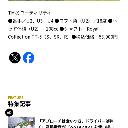
TM-X
ユーティリティ
●番手／U2、U3、U4 ●ロフト角（U2）／18度 ●ヘ
ッド体積（U2）／108cc ●シャフト／Royal
Collection TT-5（S、SR、R）●税込価格／53,900円
特集記事
「アプローチは食いつき、ドライバーは弾
く」髙橋竜彦が『Z-STAR XV』を使い続け