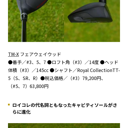
TM-X
フェアウェイウッド
●番手／#3、5、7 ●ロフト角（#3）／14度 ●ヘッド
体積（#3）／145cc ●シャフト／Royal CollectionTT-
5（S、SR、R）●税込価格／（#3）79,200円、
（#5、7）63,800円
ロイコレの代名詞ともなったキャビティソールがさ
らに進化