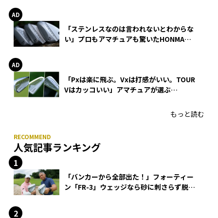
「ステンレスなのは言われないとわからな
い」プロもアマチュアも驚いたHONMA
WEDGEの打感とスピン
「Pxは楽に飛ぶ。Vxは打感がいい。TOUR
Vはカッコいい」アマチュアが選ぶ
HONMA「T//WORLD アイアン」
もっと読む
人気記事ランキング
「バンカーから全部出た！」フォーティー
ン「FR-3」ウェッジなら砂に刺さらず脱出
できる？