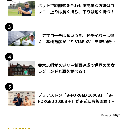
パットで距離感を合わせる簡単な方法はコ
レ！ 上りは長く持ち、下りは短く持つ！
「アプローチは食いつき、ドライバーは弾
く」髙橋竜彦が『Z-STAR XV』を使い続け
る理由
桑木志帆がメジャー制覇達成で世界の男女
レジェンドと肩を並べる！
ブリヂストン「B-FORGED 100CB」「B-
FORGED 200CB＋」が正式にお披露目！
あのアイアンの正体がついに明らかに！
もっと読む