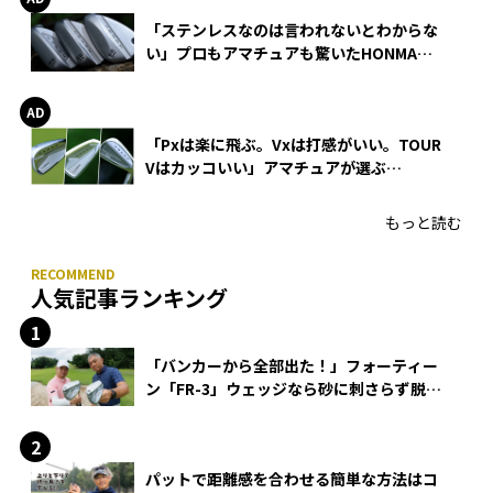
「ステンレスなのは言われないとわからな
い」プロもアマチュアも驚いたHONMA
WEDGEの打感とスピン
「Pxは楽に飛ぶ。Vxは打感がいい。TOUR
Vはカッコいい」アマチュアが選ぶ
HONMA「T//WORLD アイアン」
もっと読む
人気記事ランキング
「バンカーから全部出た！」フォーティー
ン「FR-3」ウェッジなら砂に刺さらず脱出
できる？
パットで距離感を合わせる簡単な方法はコ