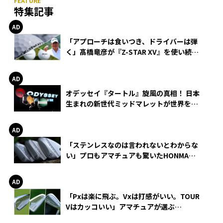
特集記事
「アプローチは食いつき、ドライバーは弾
く」髙橋竜彦が『Z-STAR XV』を使い続け
る理由
オデッセイ『タートル』旋風の真相！ 日本
生まれの新世代ミッドマレットが世界を席
巻
「ステンレスなのは言われないとわからな
い」プロもアマチュアも驚いたHONMA
WEDGEの打感とスピン
「Pxは楽に飛ぶ。Vxは打感がいい。TOUR
Vはカッコいい」アマチュアが選ぶ
HONMA「T//WORLD アイアン」