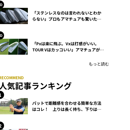
「ステンレスなのは言われないとわか
らない」プロもアマチュアも驚いた
HONMA WEDGEの打感とスピン
「Pxは楽に飛ぶ。Vxは打感がいい。
TOUR Vはカッコいい」アマチュアが選
ぶHONMA「T//WORLD アイアン」
もっと読む
人気記事ランキング
パットで距離感を合わせる簡単な方法
はコレ！ 上りは長く持ち、下りは短
く持つ！