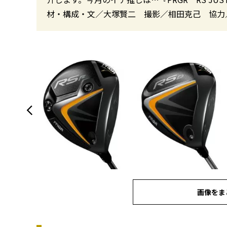
材・構成・文／大塚賢二 撮影／相田克己 協力
画像をま