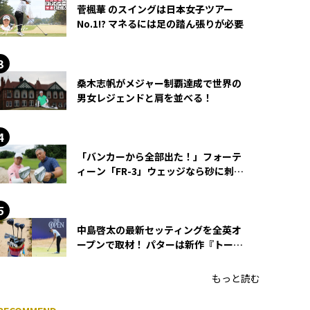
菅楓華 のスイングは日本女子ツアー
No.1!? マネるには足の踏ん張りが必要
桑木志帆がメジャー制覇達成で世界の
男女レジェンドと肩を並べる！
「バンカーから全部出た！」フォーテ
ィーン「FR-3」ウェッジなら砂に刺さ
らず脱出できる？
中島啓太の最新セッティングを全英オ
ープンで取材！ パターは新作『トーチ
ド』を投入
もっと読む