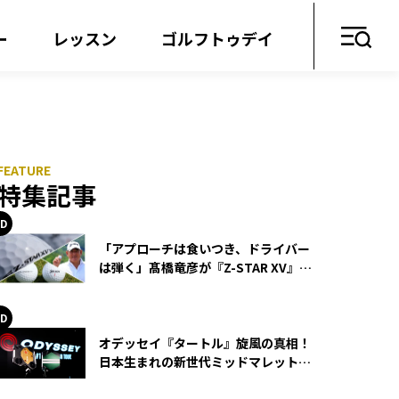
ー
レッスン
ゴルフトゥデイ
特集記事
「アプローチは食いつき、ドライバー
は弾く」髙橋竜彦が『Z-STAR XV』を
使い続ける理由
オデッセイ『タートル』旋風の真相！
日本生まれの新世代ミッドマレットが
世界を席巻