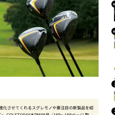
進化させてくれるスグレモノや要注目の新製品を紹
 GOLFTODAY本誌606号／168〜169ページ 取