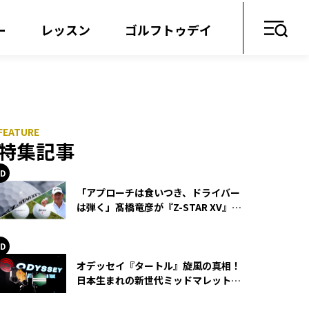
ー
レッスン
ゴルフトゥデイ
特集記事
「アプローチは食いつき、ドライバー
は弾く」髙橋竜彦が『Z-STAR XV』を
使い続ける理由
オデッセイ『タートル』旋風の真相！
日本生まれの新世代ミッドマレットが
世界を席巻