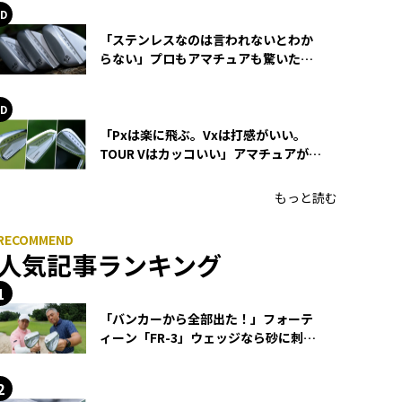
「ステンレスなのは言われないとわか
らない」プロもアマチュアも驚いた
HONMA WEDGEの打感とスピン
「Pxは楽に飛ぶ。Vxは打感がいい。
TOUR Vはカッコいい」アマチュアが選
ぶHONMA「T//WORLD アイアン」
もっと読む
人気記事ランキング
「バンカーから全部出た！」フォーテ
ィーン「FR-3」ウェッジなら砂に刺さ
らず脱出できる？