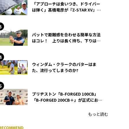
「アプローチは食いつき、ドライバー
は弾く」髙橋竜彦が『Z-STAR XV』を
使い続ける理由
パットで距離感を合わせる簡単な方法
はコレ！ 上りは長く持ち、下りは短
く持つ！
ウィンダム・クラークのパターはま
た、流行ってしまうのか?
ブリヂストン「B-FORGED 100CB」
「B-FORGED 200CB＋」が正式にお披
露目！ あのアイアンの正体がついに
明らかに！
もっと読む