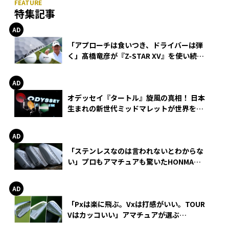
特集記事
「アプローチは食いつき、ドライバーは弾
く」髙橋竜彦が『Z-STAR XV』を使い続け
る理由
オデッセイ『タートル』旋風の真相！ 日本
生まれの新世代ミッドマレットが世界を席
巻
「ステンレスなのは言われないとわからな
い」プロもアマチュアも驚いたHONMA
WEDGEの打感とスピン
「Pxは楽に飛ぶ。Vxは打感がいい。TOUR
Vはカッコいい」アマチュアが選ぶ
HONMA「T//WORLD アイアン」