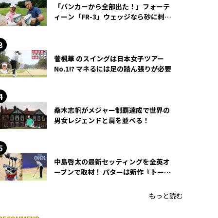
「バンカーから全部出た！」フォーテ
ィーン「FR-3」ウェッジなら砂に刺さ
らず脱出できる？
菅楓華 のスイングは日本女子ツアー
No.1!? マネるには足の踏ん張りが必要
桑木志帆がメジャー制覇達成で世界の
男女レジェンドと肩を並べる！
中島啓太の最新セッティングを全英オ
ープンで取材！ パターは新作『トーチ
ド』を投入
もっと読む