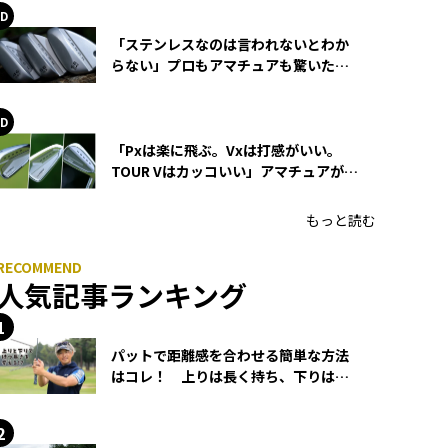
「ステンレスなのは言われないとわか
らない」プロもアマチュアも驚いた
HONMA WEDGEの打感とスピン
「Pxは楽に飛ぶ。Vxは打感がいい。
TOUR Vはカッコいい」アマチュアが選
ぶHONMA「T//WORLD アイアン」
もっと読む
人気記事ランキング
パットで距離感を合わせる簡単な方法
はコレ！ 上りは長く持ち、下りは短
く持つ！