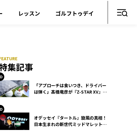
ー
レッスン
ゴルフトゥデイ
特集記事
「アプローチは食いつき、ドライバー
は弾く」髙橋竜彦が『Z-STAR XV』を
使い続ける理由
オデッセイ『タートル』旋風の真相！
日本生まれの新世代ミッドマレットが
世界を席巻