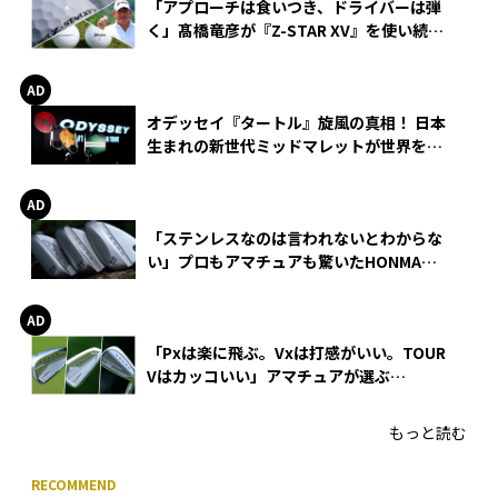
「アプローチは食いつき、ドライバーは弾
く」髙橋竜彦が『Z-STAR XV』を使い続け
る理由
オデッセイ『タートル』旋風の真相！ 日本
生まれの新世代ミッドマレットが世界を席
巻
「ステンレスなのは言われないとわからな
い」プロもアマチュアも驚いたHONMA
WEDGEの打感とスピン
「Pxは楽に飛ぶ。Vxは打感がいい。TOUR
Vはカッコいい」アマチュアが選ぶ
HONMA「T//WORLD アイアン」
もっと読む