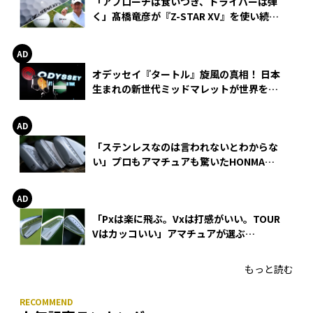
「アプローチは食いつき、ドライバーは弾
く」髙橋竜彦が『Z-STAR XV』を使い続け
る理由
オデッセイ『タートル』旋風の真相！ 日本
生まれの新世代ミッドマレットが世界を席
巻
「ステンレスなのは言われないとわからな
い」プロもアマチュアも驚いたHONMA
WEDGEの打感とスピン
「Pxは楽に飛ぶ。Vxは打感がいい。TOUR
Vはカッコいい」アマチュアが選ぶ
HONMA「T//WORLD アイアン」
もっと読む