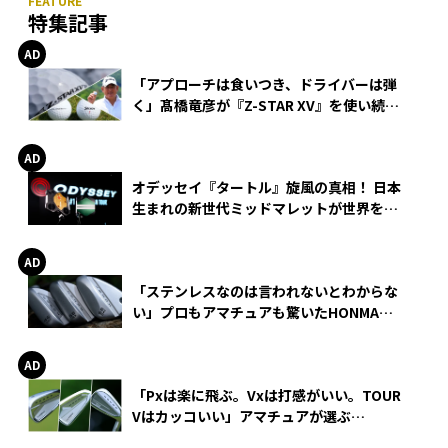
特集記事
「アプローチは食いつき、ドライバーは弾
く」髙橋竜彦が『Z-STAR XV』を使い続け
る理由
オデッセイ『タートル』旋風の真相！ 日本
生まれの新世代ミッドマレットが世界を席
巻
「ステンレスなのは言われないとわからな
い」プロもアマチュアも驚いたHONMA
WEDGEの打感とスピン
「Pxは楽に飛ぶ。Vxは打感がいい。TOUR
Vはカッコいい」アマチュアが選ぶ
HONMA「T//WORLD アイアン」